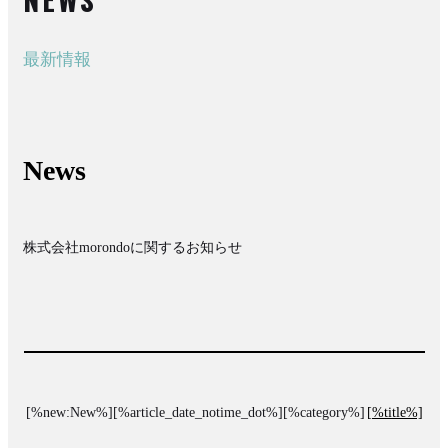
最新情報
News
株式会社morondoに関するお知らせ
[%new:New%][%article_date_notime_dot%][%category%]
[%title%]